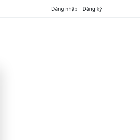
Đăng nhập
Đăng ký